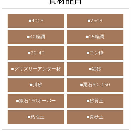
資材品目
■40CR
■25CR
■40粒調
■25粒調
■20-40
■コン砕
■グリズリーアンダー材
■細砂
■川砂
■栗石50~150
■籠石150オーバー
■砂質土
■粘性土
■真砂土