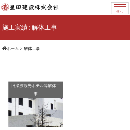
MENU
施工実績 : 解体工事
ホーム
>
解体工事
旧瀬波観光ホテル等解体工
事